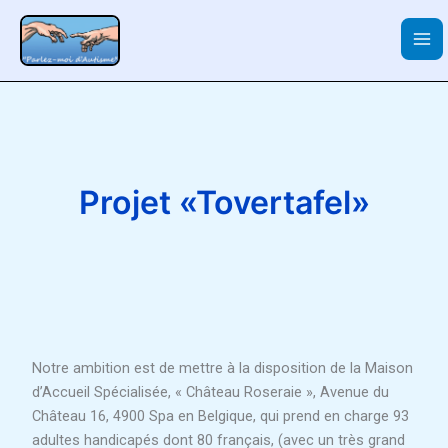
C
A
Aller
h
r
au
e
c
contenu
r
h
c
i
h
v
e
e
r
s
Projet «Tovertafel»
Notre ambition est de mettre à la disposition de la Maison
d’Accueil Spécialisée, « Château Roseraie », Avenue du
Château 16, 4900 Spa en Belgique, qui prend en charge 93
adultes handicapés dont 80 français, (avec un très grand